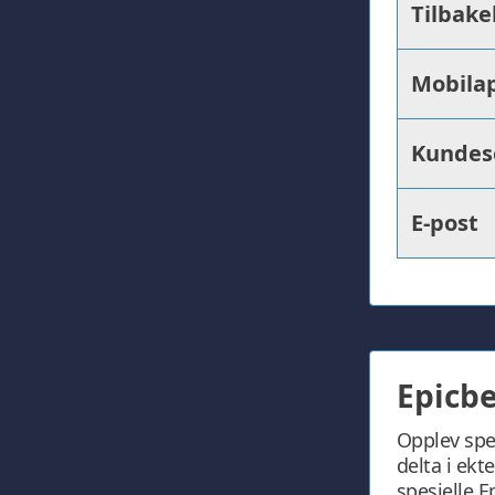
Tilbake
Mobila
Kundes
E-post
Epicb
Opplev spe
delta i ekt
spesielle E