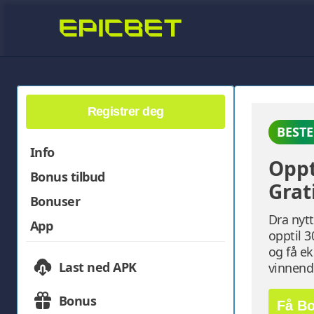
Registrer deg
BESTE
Info
Oppt
Bonus tilbud
Grat
Bonuser
Dra nyt
App
opptil 3
og få ek
Last ned APK
vinnende
Bonus
Få B