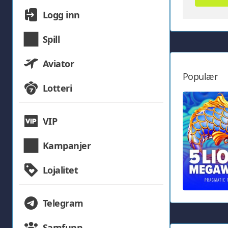
Logg inn
Spill
Aviator
Populær
Lotteri
VIP
Kampanjer
Lojalitet
Telegram
Samfunn