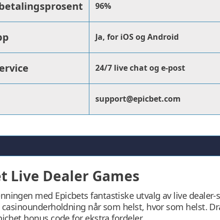
betalingsprosent
96%
pp
Ja, for iOS og Android
ervice
24/7 live chat og e-post
support@epicbet.com
et Live Dealer Games
nningen med Epicbets fantastiske utvalg av live dealer-s
e casinounderholdning når som helst, hvor som helst. Dra
picbet bonus code for ekstra fordeler.