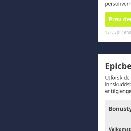
personvern,
Prøv d
18+. Spill ans
Epicbe
Utforsk de 
innskuddsb
er tilgjeng
Bonust
Velkoms