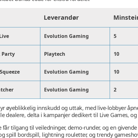
Leverandør
Minstei
Live
Evolution Gaming
5
 Party
Playtech
10
 Squeeze
Evolution Gaming
10
tcher
Evolution Gaming
2
lbyr øyeblikkelig innskudd og uttak, med live-lobbyer å
le dealere, delta i kampanjer dedikert til Live Games, o
e får tilgang til veiledninger, demo-runder, og en givende
og spill bordspill, lightning rouletter, og trendy gamesho